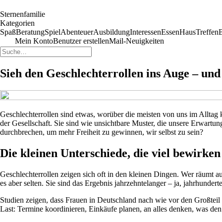
Sternenfamilie
Kategorien
Spaß
Beratung
Spiel
Abenteuer
Ausbildung
Interessen
Essen
Haus
Treffen
Mein Konto
Benutzer erstellen
Mail-Neuigkeiten
Sieh den Geschlechterrollen ins Auge – und
Geschlechterrollen sind etwas, worüber die meisten von uns im Allta
der Gesellschaft. Sie sind wie unsichtbare Muster, die unsere Erwart
durchbrechen, um mehr Freiheit zu gewinnen, wir selbst zu sein?
Die kleinen Unterschiede, die viel bewirken
Geschlechterrollen zeigen sich oft in den kleinen Dingen. Wer räumt a
es aber selten. Sie sind das Ergebnis jahrzehntelanger – ja, jahrhunde
Studien zeigen, dass Frauen in Deutschland nach wie vor den Großteil d
Last: Termine koordinieren, Einkäufe planen, an alles denken, was den