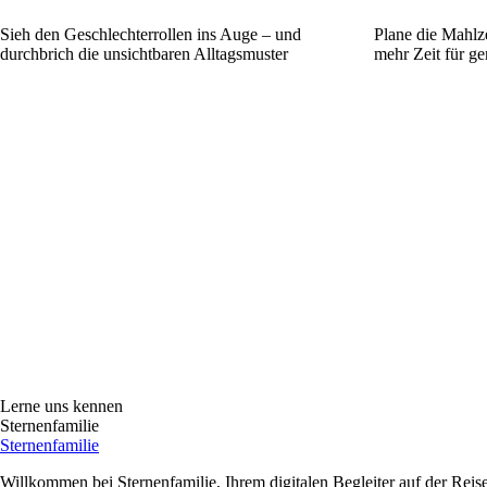
Sieh den Geschlechterrollen ins Auge – und
Plane die Mahlz
durchbrich die unsichtbaren Alltagsmuster
mehr Zeit für g
Lerne uns kennen
Sternenfamilie
Sternenfamilie
Willkommen bei Sternenfamilie, Ihrem digitalen Begleiter auf der Reise