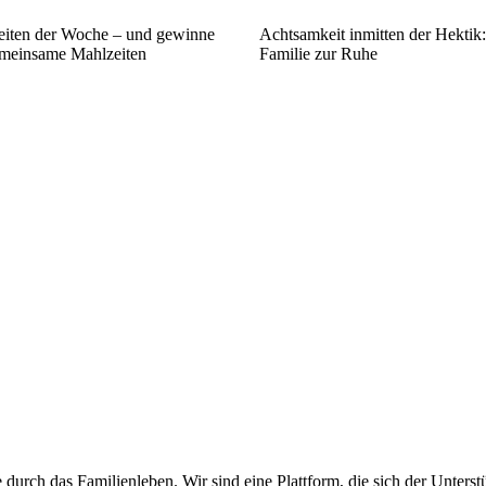
eiten der Woche – und gewinne
Achtsamkeit inmitten der Hektik:
emeinsame Mahlzeiten
Familie zur Ruhe
 durch das Familienleben. Wir sind eine Plattform, die sich der Unters